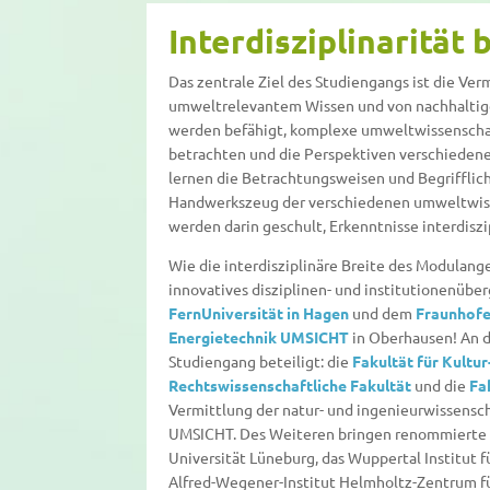
Interdisziplinarität
Das zentrale Ziel des Studiengangs ist die Ver
umweltrelevantem Wissen und von nachhaltig
werden befähigt, komplexe umweltwissenschaf
betrachten und die Perspektiven verschiedene
lernen die Betrachtungsweisen und Begrifflic
Handwerkszeug der verschiedenen umweltwiss
werden darin geschult, Erkenntnisse interdisz
Wie die interdisziplinäre Breite des Modulang
innovatives disziplinen- und institutionenüb
FernUniversität in Hagen
und dem
Fraunhofer
Energietechnik UMSICHT
in Oberhausen! An d
Studiengang beteiligt: die
Fakultät für Kultu
Rechtswissenschaftliche Fakultät
und die
Fa
Vermittlung der natur- und ingenieurwissensch
UMSICHT. Des Weiteren bringen renommierte 
Universität Lüneburg, das Wuppertal Institut
Alfred-Wegener-Institut Helmholtz-Zentrum fü