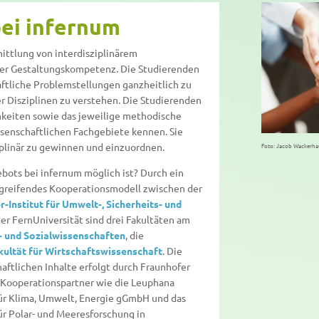
 bei infernum
mittlung von interdisziplinärem
er Gestaltungskompetenz. Die Studierenden
tliche Problemstellungen ganzheitlich zu
r Disziplinen zu verstehen. Die Studierenden
hkeiten sowie das jeweilige methodische
enschaftlichen Fachgebiete kennen. Sie
iplinär zu gewinnen und einzuordnen.
Foto: Jacob Wackerha
ebots bei infernum möglich ist? Durch ein
ergreifendes Kooperationsmodell zwischen der
-Institut für Umwelt-, Sicherheits- und
er FernUniversität sind drei Fakultäten am
r- und Sozialwissenschaften
, die
kultät für Wirtschaftswissenschaft
. Die
aftlichen Inhalte erfolgt durch Fraunhofer
Kooperationspartner wie die Leuphana
 für Klima, Umwelt, Energie gGmbH und das
r Polar- und Meeresforschung in