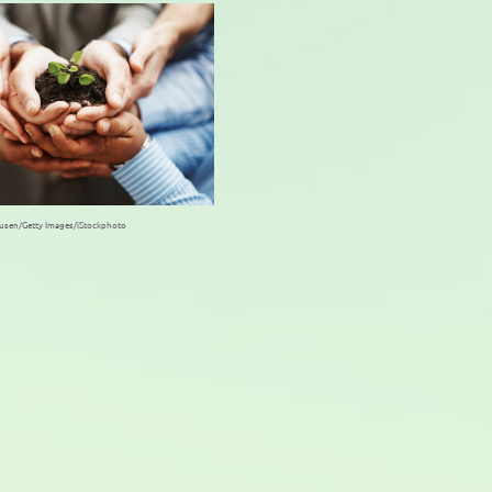
usen/Getty Images/iStockphoto