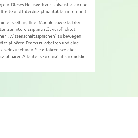
g ein. Dieses Netzwerk aus Universitäten und
Breite und Interdisziplinarität bei infernum!
sammenstellung Ihrer Module sowie bei der
n zur Interdisziplinarität verpflichtet.
denen „Wissenschaftssprachen“ zu bewegen,
rdisziplinären Teams zu arbeiten und eine
xis einzunehmen. Sie erfahren, welcher
disziplinären Arbeitens zu umschiffen und die
niversität in Hagen in wissenschaftlicher Kooperation mit dem