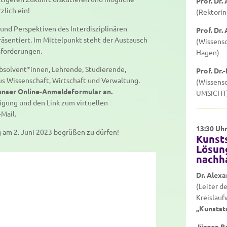
Prof. Dr.
zlich ein!
(Rektorin
nd Perspektiven des Interdisziplinären
Prof. Dr.
sentiert. Im Mittelpunkt steht der Austausch
(Wissensc
sforderungen.
Hagen)
Absolvent*innen, Lehrende, Studierende,
Prof. Dr.
us Wissenschaft, Wirtschaft und Verwaltung.
(Wissensc
r unser Online-Anmeldeformular an.
UMSICHT
igung und den Link zum virtuellen
Mail.
13:30 Uh
g am 2. Juni 2023 begrüßen zu dürfen!
Kunst
Lösun
nachh
Dr. Alex
(Leiter d
Kreislauf
„Kunstst
Jürgen Be