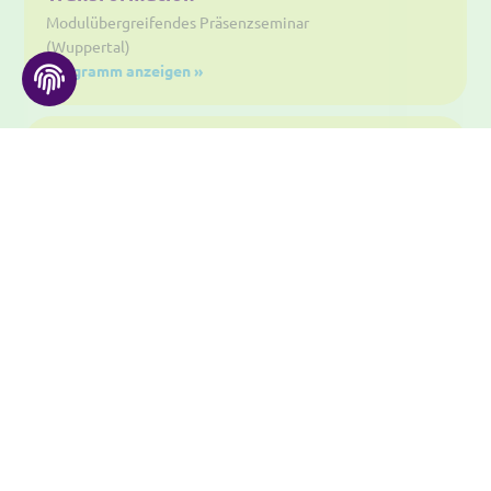
Modulübergreifendes Präsenzseminar
(Wuppertal)
Programm anzeigen »
16.05.
-
17.05.2025
(hat stattgefunden)
Nachhaltige Ernährung
Modulübergreifendes Präsenzseminar
(Münster)
Programm anzeigen »
28.03.
-
29.03.2025
(hat stattgefunden)
Interdisziplinäre Einführung in
die Umweltwissenschaften
Modulbezogenes Präsenzseminar
(Münster)