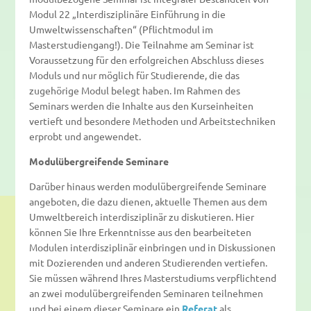
Modul 22 „Interdisziplinäre Einführung in die
Umweltwissenschaften“ (Pflichtmodul im
Masterstudiengang!). Die Teilnahme am Seminar ist
Voraussetzung für den erfolgreichen Abschluss dieses
Moduls und nur möglich für Studierende, die das
zugehörige Modul belegt haben. Im Rahmen des
Seminars werden die Inhalte aus den Kurseinheiten
vertieft und besondere Methoden und Arbeitstechniken
erprobt und angewendet.
Modulübergreifende Seminare
Darüber hinaus werden modulübergreifende Seminare
angeboten, die dazu dienen, aktuelle Themen aus dem
Umweltbereich interdisziplinär zu diskutieren. Hier
können Sie Ihre Erkenntnisse aus den bearbeiteten
Modulen interdisziplinär einbringen und in Diskussionen
mit Dozierenden und anderen Studierenden vertiefen.
Sie müssen während Ihres Masterstudiums verpflichtend
an zwei modulübergreifenden Seminaren teilnehmen
und bei einem dieser Seminare ein
Referat
als